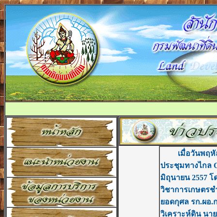
เมื่อวันพฤหัส
ประชุมทางไกล C
มิถุนายน 2557 โ
วิชาการเกษตรชำน
ยอดกุศล รก.ผอ.ก
วิเคราะห์ดิน นา