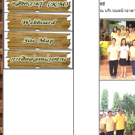
พิธี
ณ บริเวณหน้าอาคา