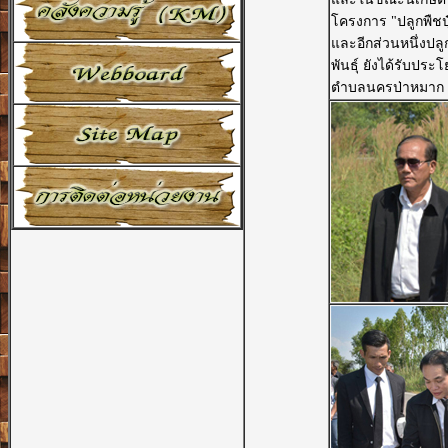
โครงการ "ปลูกพืชปุ
และอีกส่วนหนึ่งปล
พันธุ์ ยังได้รับปร
ตำบลนครป่าหมาก อ