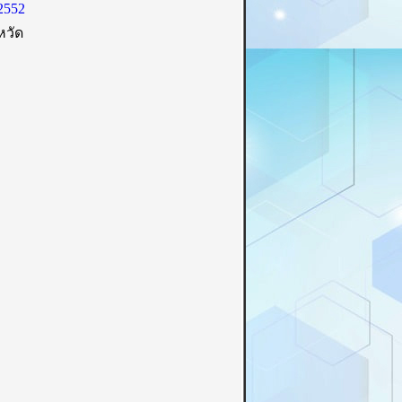
2552
หวัด