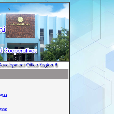
2544
2550